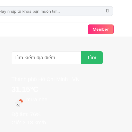
Member
Tìm
Thành phố Hồ Chí Minh , VN
31.15°C
mưa nhẹ
Độ ẩm: 76%
Gió: 3.13 km/h