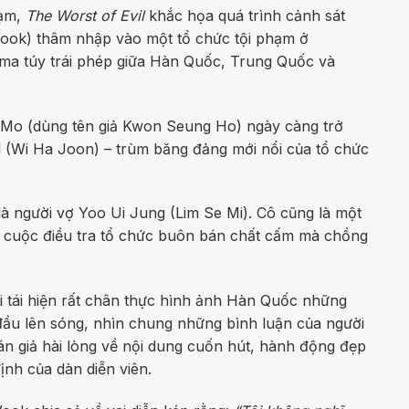
hạm,
The Worst of Evil
khắc họa quá trình cảnh sát
ook) thâm nhập vào một tổ chức tội phạm ở
a túy trái phép giữa Hàn Quốc, Trung Quốc và
 Mo (dùng tên giả Kwon Seung Ho) ngày càng trở
l (Wi Ha Joon) – trùm băng đảng mới nổi của tổ chức
 người vợ Yoo Ui Jung (Lim Se Mi). Cô cũng là một
o cuộc điều tra tổ chức buôn bán chất cấm mà chồng
i tái hiện rất chân thực hình ảnh Hàn Quốc những
đầu lên sóng, nhìn chung những bình luận của người
án giả hài lòng về nội dung cuốn hút, hành động đẹp
ịnh của dàn diễn viên.