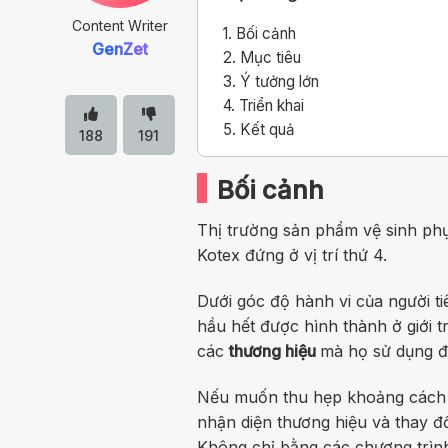
Content Writer
1.
Bối cảnh
GenZet
2.
Mục tiêu
3.
Ý tưởng lớn
4.
Triển khai
5.
Kết quả
188
191
Bối cảnh
Thị trường sản phẩm vệ sinh ph
Kotex đứng ở vị trí thứ 4.
Dưới góc độ hành vi của người ti
hầu hết được hình thành ở giới 
các
thương hiệu
mà họ sử dụng đầ
Nếu muốn thu hẹp khoảng cách v
nhận diện thương hiệu và thay 
Không chỉ bằng các chương trìn