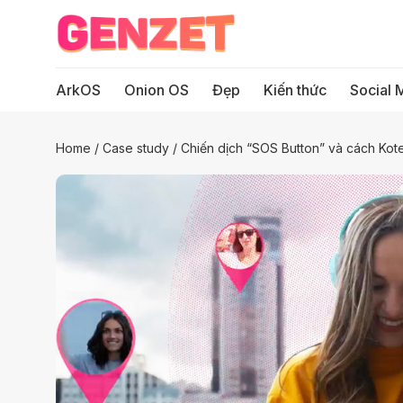
Bỏ
qua
nội
dung
ArkOS
Onion OS
Đẹp
Kiến thức
Social 
Home
/
Case study
/
Chiến dịch “SOS Button” và cách Kote