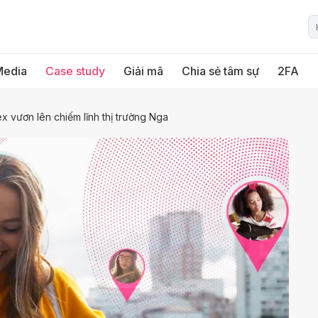
Media
Case study
Giải mã
Chia sẻ tâm sự
2FA
x vươn lên chiếm lĩnh thị trường Nga