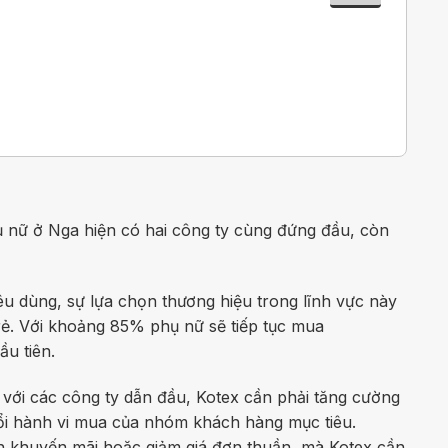
ụ nữ ở Nga hiện có hai công ty cùng đứng đầu, còn
êu dùng, sự lựa chọn thương hiệu trong lĩnh vực này
trẻ. Với khoảng 85% phụ nữ sẽ tiếp tục mua
u tiên.
ới các công ty dẫn đầu, Kotex cần phải tăng cường
đổi hành vi mua của nhóm khách hàng mục tiêu.
h khuyến mãi hoặc giảm giá đơn thuần, mà Kotex cần