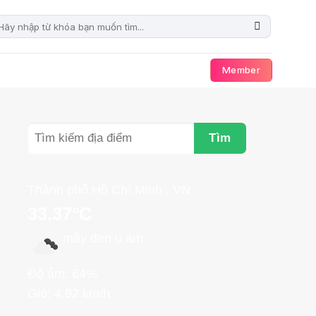
Member
Tìm
Thành phố Hồ Chí Minh , VN
33.37°C
mây đen u ám
Độ ẩm: 64%
Gió: 4.92 km/h