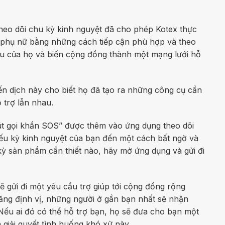
theo dõi chu kỳ kinh nguyệt đã cho phép Kotex thực
i phụ nữ bằng những cách tiếp cận phù hợp và theo
u của họ và biến cộng đồng thành một mạng lưới hỗ
n dịch này cho biết họ đã tạo ra những công cụ cần
 trợ lẫn nhau.
út gọi khẩn SOS” được thêm vào ứng dụng theo dõi
ếu kỳ kinh nguyệt của bạn đến một cách bất ngờ và
ỳ sản phẩm cần thiết nào, hãy mở ứng dụng và gửi đi
ẽ gửi đi một yêu cầu trợ giúp tới cộng đồng rộng
ăng định vị, những người ở gần bạn nhất sẽ nhận
 Nếu ai đó có thể hỗ trợ bạn, họ sẽ đưa cho bạn một
 giải quyết tình huống khó xử này.