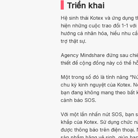
Triển khai
Hệ sinh thái Kotex và ứng dụng 
hiện những cuộc trao đổi 1-1 vớ
hướng cá nhân hóa, hiểu nhu cầ
trợ thật sự.
Agency Mindshare đứng sau chiế
thiết để cộng đồng này có thể hỗ
Một trong số đó là tính năng “N
chu kỳ kinh nguyệt của Kotex. N
bạn đang không mang theo bất k
cảnh báo SOS.
Với một lần nhấn nút SOS, bạn s
khắp của Kotex. Sử dụng chức n
được thông báo trên điện thoại.
sản phẩm băng vệ sinh, giúp bạn