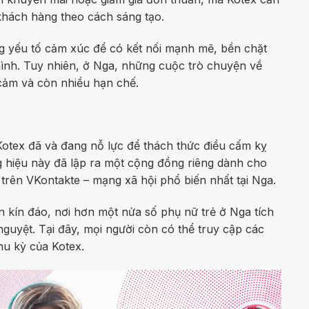
o khách hàng theo cách sáng tạo.
 yếu tố cảm xúc để có kết nối mạnh mẽ, bền chặt
nh. Tuy nhiên, ở Nga, những cuộc trò chuyện về
cảm và còn nhiều hạn chế.
otex đã và đang nỗ lực để thách thức điều cấm kỵ
 hiệu này đã lập ra một cộng đồng riêng dành cho
trên VKontakte – mạng xã hội phổ biến nhất tại Nga.
 kín đáo, nơi hơn một nửa số phụ nữ trẻ ở Nga tích
nguyệt. Tại đây, mọi người còn có thể truy cập các
hu kỳ của Kotex.