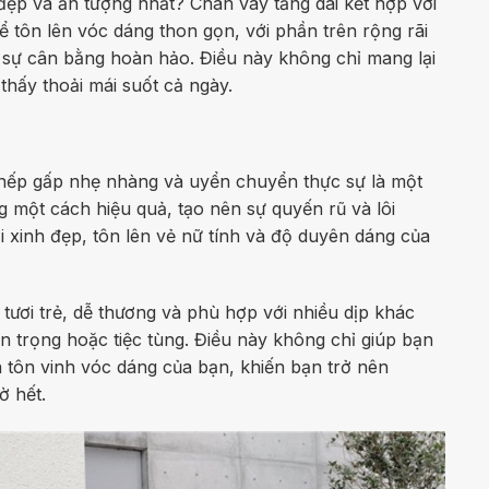
 đẹp và ấn tượng nhất? Chân váy tầng dài kết hợp với
ể tôn lên vóc dáng thon gọn, với phần trên rộng rãi
 sự cân bằng hoàn hảo. Điều này không chỉ mang lại
thấy thoải mái suốt cả ngày.
 nếp gấp nhẹ nhàng và uyển chuyển thực sự là một
g một cách hiệu quả, tạo nên sự quyến rũ và lôi
vải xinh đẹp, tôn lên vẻ nữ tính và độ duyên dáng của
 tươi trẻ, dễ thương và phù hợp với nhiều dịp khác
an trọng hoặc tiệc tùng. Điều này không chỉ giúp bạn
tôn vinh vóc dáng của bạn, khiến bạn trở nên
ờ hết.