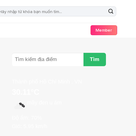
Member
Tìm
Thành phố Hồ Chí Minh , VN
30.11°C
mây đen u ám
Độ ẩm: 70%
Gió: 5.95 km/h