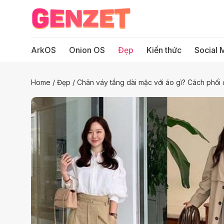
Bỏ
qua
nội
dung
ArkOS
Onion OS
Đẹp
Kiến thức
Social 
Home
/
Đẹp
/
Chân váy tầng dài mặc với áo gì? Cách phối