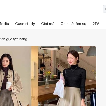
Media
Case study
Giải mã
Chia sẻ tâm sự
2FA
 đốn gục tym nàng