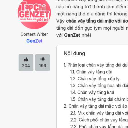
các cô nàng trở thành tâm điểm 
một nàng thơ dịu dàng thì không 
Vậy
chân váy tầng dài mặc với áo
tầng dài đốn gục tym mọi người n
Content Writer
với
GenZet
nhé!
GenZet
Nội dung
1.
Phân loại chân váy tầng dài đư
204
196
1.1.
Chân váy tầng dài
1.2.
Chân váy tầng xếp ly
1.3.
Chân váy tầng hoa nhí dà
1.4.
Chân váy tầng lưới
1.5.
Chân váy tầng dài chấm b
2.
Chân váy tầng dài mặc với áo g
2.1.
Mix chân váy tầng dài với
2.2.
Cách phối chân váy tầng 
2.3.
Phối chân váy tầng dài c