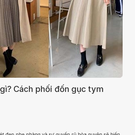
 gì? Cách phối đốn gục tym
nét đẹp nhẹ nhàng và sự quyến rũ hòa quyện sẽ biến